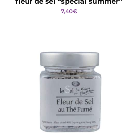
fleur de sel “special summer”
7,40
€