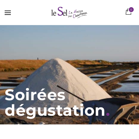
0
Soirées
dégustation
.