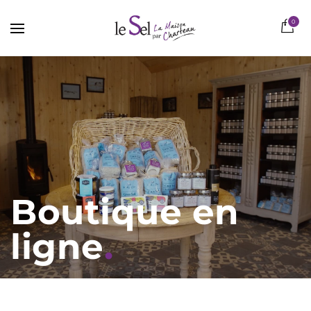
0
Boutique en
ligne
.