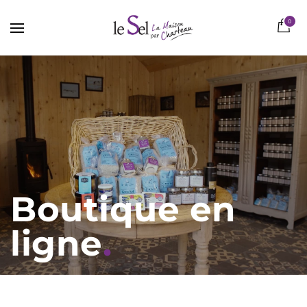
0
Boutique en
ligne
.